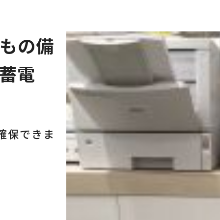
しもの備
蓄電
確保できま