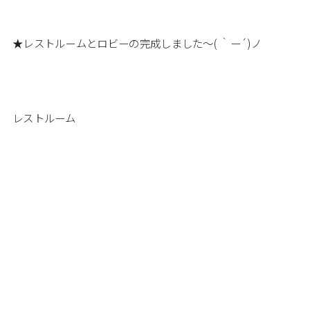
★レストルームとロビーの完成しました～( ｀ー´)ノ
レストルーム