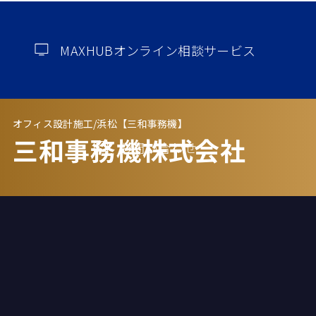
MAXHUBオンライン相談サービス
オフィス設計施工/浜松【三和事務機】
三和事務機株式会社
お問い合わせ