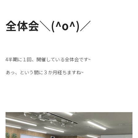
全体会＼(^o^)／
4半期に１回、開催している全体会です~
あっ、という間に３か月経ちますね~