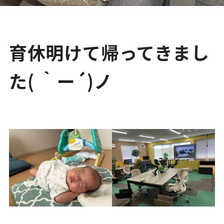
育休明けて帰ってきまし
た( ｀ー´)ノ