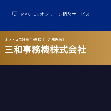
MAXHUBオンライン相談サービス
オフィス設計施工/浜松【三和事務機】
三和事務機株式会社
お問い合わせ