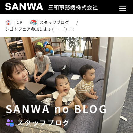
TOP
スタッフブログ
シゴトフェア参加します( ｀ー´)！！
SANWA no BLOG
スタッフブログ